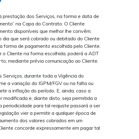
 à prestação dos Serviços, na forma e data de
ento” na Capa do Contrato. O Cliente
imento disponíveis que melhor lhe convêm,
 dia que será cobrado ou debitado do Cliente
 na forma de pagamento escolhida pelo Cliente.
r o Cliente na forma escolhida, poderá a ADT
erto, mediante prévia comunicação ao Cliente.
 Serviços, durante toda a Vigência do
rme a variação do IGPM/FGV ou na falta ou
etir a inflação do período. E, ainda, caso a
 modificada e, diante disto, seja permitida a
 periodicidade para tal reajuste passará a ser
islação vier a permitir a qualquer época de
 aumento dos valores cobrados em um
Cliente concorde expressamente em pagar tal