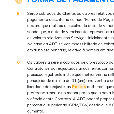
5
Serão cobrados do Cliente, os valores relativos
pagamento descrita no campo “Forma de Pagam
declara que realizou a escolha da data de venc
sendo que, a data de vencimento representará o
os valores relativos aos Serviços, inicialmente,
No caso da ADT se ver impossibilitada de cobra
emitir boleto bancário, relativo à parcela em ab
6
Os valores a serem cobrados pela prestação dos
Contrato, serão reajustadas anualmente, confo
proibição legal, pelo índice que melhor venha refl
periodicidade mínima de 01 (um) ano venha a ser
liberdade de reajuste, as
Partes
deliberam que a
preferencialmente no menor prazo que a nova leg
vigência deste Contrato. A ADT poderá propor
percentual superior ao IGPM/FGV, desde que o 
aumento.