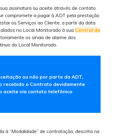
 sua assinatura ou aceite através de contato
 se compromete a pagar à ADT pela prestação
star os Serviços ao Cliente, a partir da data
talados no Local Monitorado à sua
Central de
atoriamente os sinais de alarme dos
ínuo do Local Monitorado.
aceitação ou não por parte da ADT,
do recebido o Contrato devidamente
o aceite via contato telefônico
ada à
“Modalidade” de contratação
, descrita na