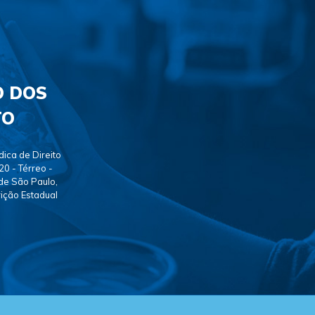
O DOS
TO
ica de Direito
0 - Térreo -
de São Paulo,
ição Estadual