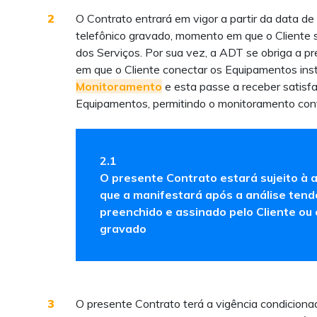
2
O Contrato entrará em vigor a partir da data de
telefônico gravado, momento em que o Cliente
dos Serviços. Por sua vez, a ADT se obriga a pre
em que o Cliente conectar os Equipamentos ins
Monitoramento
e esta passe a receber satisf
Equipamentos, permitindo o monitoramento cont
2.1
O presente Contrato estará sujeito à 
que a manifestará após a análise ten
preenchido e assinado pelo Cliente ou 
gravado
3
O presente Contrato terá a vigência condicion